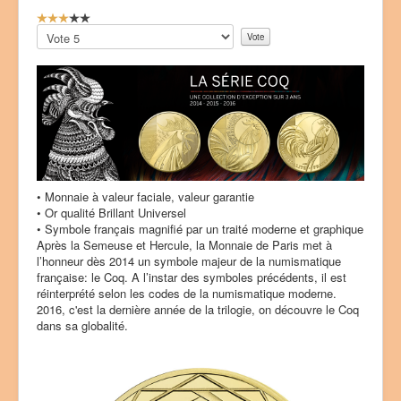
V
o
Veuillez
t
voter
e
u
t
i
l
i
s
a
t
• Monnaie à valeur faciale, valeur garantie
e
• Or qualité Brillant Universel
u
• Symbole français magnifié par un traité moderne et graphique
r
Après la Semeuse et Hercule, la Monnaie de Paris met à
:
l’honneur dès 2014 un symbole majeur de la numismatique
française: le Coq. A l’instar des symboles précédents, il est
3
réinterprété selon les codes de la numismatique moderne.
2016, c'est la dernière année de la trilogie, on découvre le Coq
/
dans sa globalité.
5