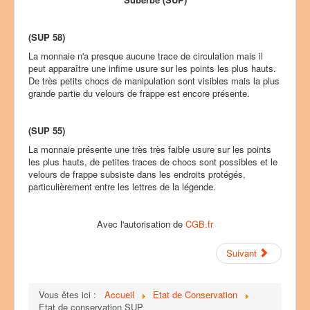
u
t
i
(SUP 58)
l
i
La monnaie n'a presque aucune trace de circulation mais il
s
peut apparaître une infime usure sur les points les plus hauts.
a
De très petits chocs de manipulation sont visibles mais la plus
t
grande partie du velours de frappe est encore présente.
e
u
r
(SUP 55)
:
La monnaie présente une très très faible usure sur les points
les plus hauts, de petites traces de chocs sont possibles et le
2
velours de frappe subsiste dans les endroits protégés,
particulièrement entre les lettres de la légende.
/
5
Avec l'autorisation de
CGB.fr
Suivant
Vous êtes ici :
Accueil
Etat de Conservation
Etat de conservation SUP