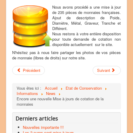
e
Nous avons procédé a une mise à jour
u
de 235 pièces de monnaies françaises.
t
Ajout de description de Poids,
i
Diamètre, Métal, Graveur, Tranche et
l
Différent.
i
Nous restons à votre entière disposition
s
pour toute demande de cotation non
a
disponible actuellement sur le site.
t
e
N'hésitez pas à nous faire partager les photos de vos pièces
u
de monnaie (libres de droits) sur notre site.
r
:
Précédent
Suivant
2
Vous êtes ici :
Accueil
Etat de Conservation
/
Informations
News
Encore une nouvelle Mise à jours de cotation de la
5
monnaies
Derniers articles
Nouvelles importante !!!
Les 2 euros sont mise à jours