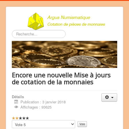
Rechercher
Encore une nouvelle Mise à jours
de cotation de la monnaies
Détails
Publication : 3 janvier 2018
Affichages : 93625
V
o
Veuillez
t
voter