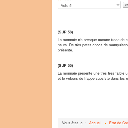
o
Veuillez
t
voter
e
u
t
i
(SUP 58)
l
i
La monnaie n'a presque aucune trace de cir
s
hauts. De très petits chocs de manipulatio
a
présente.
t
e
u
(SUP 55)
r
La monnaie présente une très très faible u
:
et le velours de frappe subsiste dans les e
2
/
5
Vous êtes ici :
Accueil
Etat de Co