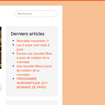
Rechercher
Derniers articles
Nouvelles importante !!!
Les 2 euros sont mise à
jours
Encore une nouvelle Mise
à jours de cotation de la
monnaies
Une nouvelle Mise à jours
de cotation de la
monnaies
PROGRAMME
NUMISMATIQUE 2017
MONNAIE DE PARIS