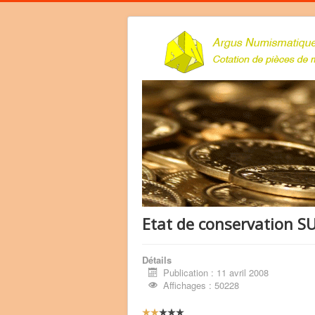
Etat de conservation S
Détails
Publication : 11 avril 2008
Affichages : 50228
V